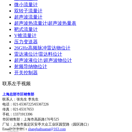
微小流量计
双转子流量计
超声波流量计
超声波热流量计|超声波热量表
靶式流量计
V锥流量计
压力变送器
26GHz高频脉冲雷达物位计
雷达液位计|雷达料位计
超声波液位计/超声波物位计
射频导纳物位计
开关控制器
联系左手视频
上海总部市区销售部
联系人：张先生 李先生
电话：021-65367225/65367226
传真：021-65317653
手机：13371913396
市区销售部：上海市高跃路176号525
厂址：上海市嘉定区安亭大众工业区园贸路（园区路口）
Email：
shanghaihuamai@163.com