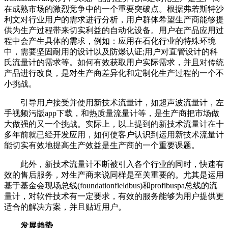
在成熟市场的激烈竞争中的一个重要突破点。根据弗若斯特沙
利文对行业用户的需求进行分析，用户群体希望生产商能够提
供为生产过程带来切实利益的自动化设备。用户在产品应用过
程中会产生具体的需求，例如：应用在石化行业的特殊环境
中，需要坚固耐用的设计以及防爆认证;用户对直管设计的科
氏流量计的需求等。如何有效获取用户实际需求，并且对传统
产品进行改良，是对生产商差异化和定制化生产过程的一个不
小挑战。
引导用户接受并使用新技术流量计，如超声波流量计，左
手视频污版app下载，和热质量流量计等，是生产商把市场做
大做强的又一个挑战。实际上，以上提到的新技术流量计在十
多年前就已经开发应用，如何使客户认识到运用新技术流量计
能切实有效地提高生产效益是生产商的一个重要课题。
此外，新技术流量计不断被引入各个行业的同时，快速有
效的售后服务，对生产商来说同样是至关重要的。尤其是运用
基于基金会现场总线(foundationfieldbus)和profibuspa总线的流
量计，对软件技术有一定要求，有效的服务能够为用户提供更
适合的解决方案，并且贴近用户。
发展趋势