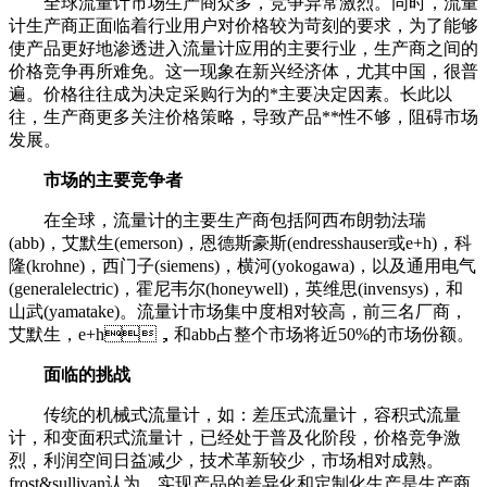
全球流量计市场生产商众多，竞争异常激烈。同时，流量
计生产商正面临着行业用户对价格较为苛刻的要求，为了能够
使产品更好地渗透进入流量计应用的主要行业，生产商之间的
价格竞争再所难免。这一现象在新兴经济体，尤其中国，很普
遍。价格往往成为决定采购行为的*主要决定因素。长此以
往，生产商更多关注价格策略，导致产品**性不够，阻碍市场
发展。
市场的主要竞争者
在全球，流量计的主要生产商包括阿西布朗勃法瑞
(abb)，艾默生(emerson)，恩德斯豪斯(endresshauser或e+h)，科
隆(krohne)，西门子(siemens)，横河(yokogawa)，以及通用电气
(generalelectric)，霍尼韦尔(honeywell)，英维思(invensys)，和
山武(yamatake)。流量计市场集中度相对较高，前三名厂商，
艾默生，e+h，和abb占整个市场将近50%的市场份额。
面临的挑战
传统的机械式流量计，如：差压式流量计，容积式流量
计，和变面积式流量计，已经处于普及化阶段，价格竞争激
烈，利润空间日益减少，技术革新较少，市场相对成熟。
frost&sullivan认为，实现产品的差异化和定制化生产是生产商